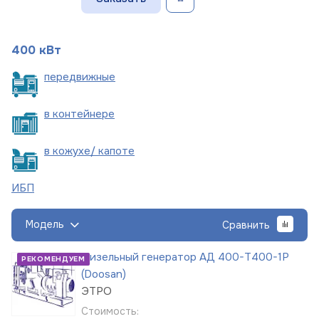
400 кВт
пере
движные
в
контейнере
в кожухе/
капоте
ИБП
Модель
Сравнить
Дизельный генератор АД 400-Т400-1Р
РЕКОМЕНДУЕМ
(Doosan)
ЭТРО
Стоимость: