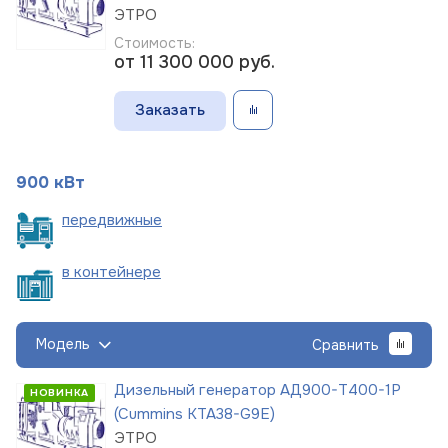
ЭТРО
Стоимость:
от 11 300 000
руб.
Заказать
900 кВт
пере
движные
в
контейнере
Модель
Сравнить
Дизельный генератор АД900-Т400-1Р
НОВИНКА
(Cummins KTA38-G9E)
ЭТРО