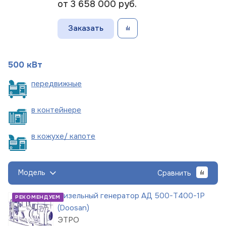
от 3 658 000
руб.
Заказать
500 кВт
пере
движные
в
контейнере
в кожухе/
капоте
Модель
Сравнить
Дизельный генератор АД 500-Т400-1Р
РЕКОМЕНДУЕМ
(Doosan)
ЭТРО