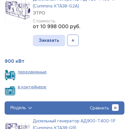
(Cummins KTA38-G2A)
ЭТРО
Стоимость:
от 10 998 000
руб.
Заказать
900 кВт
пере
движные
в
контейнере
Модель
Сравнить
Дизельный генератор АД900-Т400-1Р
(Cummins KTA38-G9)