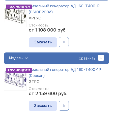
Дизельный генератор АД 160-Т400-Р
РЕКОМЕНДУЕМ
(D610D200A)
АРГУС
Стоимость:
от 1 108 000
руб.
Заказать
Модель
Сравнить
Дизельный генератор АД 160-Т400-1Р
РЕКОМЕНДУЕМ
(Doosan)
ЭТРО
Стоимость:
от 2 159 600
руб.
Заказать