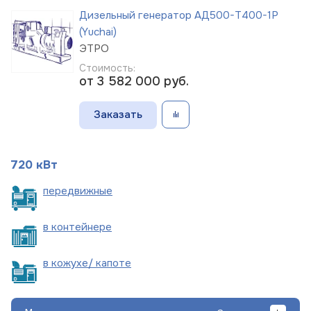
Дизельный генератор АД500-Т400-1Р
(Yuchai)
ЭТРО
Стоимость:
от 3 582 000
руб.
Заказать
720 кВт
пере
движные
в
контейнере
в кожухе/
капоте