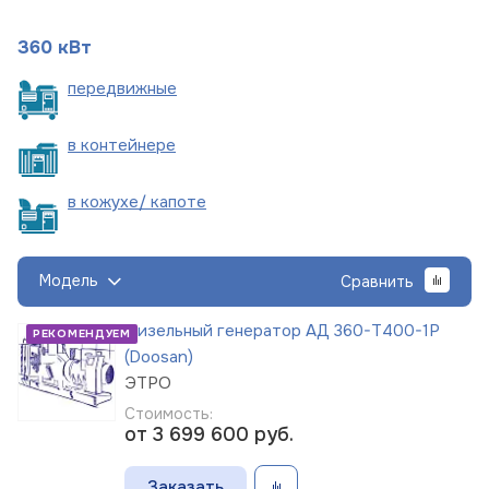
360 кВт
пере
движные
в
контейнере
в кожухе/
капоте
Модель
Сравнить
Дизельный генератор АД 360-Т400-1Р
РЕКОМЕНДУЕМ
(Doosan)
ЭТРО
Стоимость:
от 3 699 600
руб.
Заказать