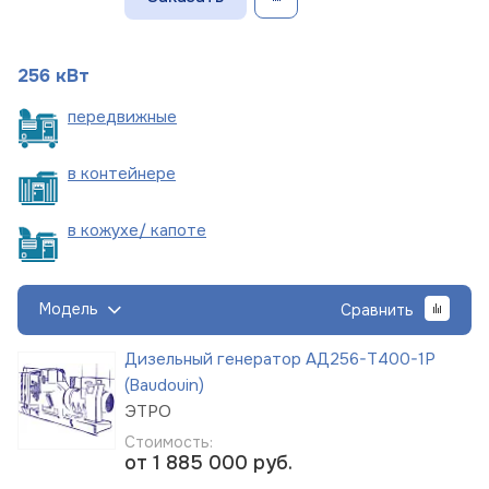
256 кВт
пере
движные
в
контейнере
в кожухе/
капоте
Модель
Сравнить
Дизельный генератор АД256-Т400-1Р
(Baudouin)
ЭТРО
Стоимость:
от 1 885 000
руб.