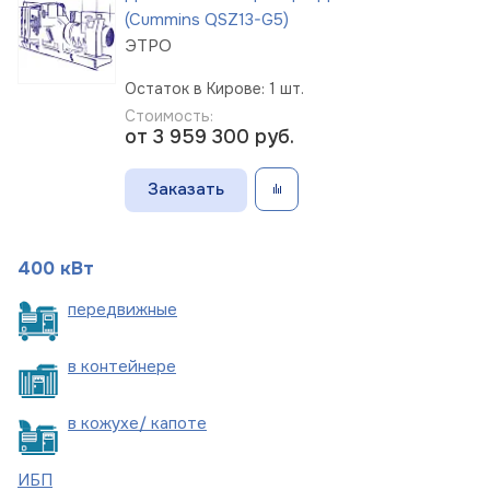
(Cummins QSZ13-G5)
ЭТРО
Остаток в Кирове: 1 шт.
Стоимость:
от 3 959 300
руб.
Заказать
400 кВт
пере
движные
в
контейнере
в кожухе/
капоте
ИБП