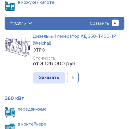
в кожухе/
капоте
Модель
Сравнить
Дизельный генератор АД 350-Т400-1Р
(Weichai)
ЭТРО
Стоимость:
от 3 126 000
руб.
Заказать
360 кВт
пере
движные
в
контейнере