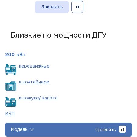
Заказать
Близкие по мощности ДГУ
200 кВт
пере
движные
в
контейнере
в кожухе/
капоте
ИБП
Модель
Сравнить