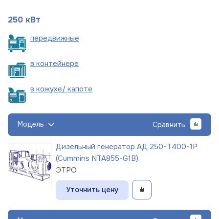
250 кВт
пере
движные
в
контейнере
в кожухе/
капоте
Модель
Сравнить
Дизельный генератор АД 250-Т400-1Р
(Cummins NTA855-G1B)
ЭТРО
Уточнить цену