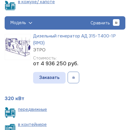
в кожухе/
капоте
Модель
Сравнить
Дизельный генератор АД 315-Т400-1Р
(ЯМЗ)
ЭТРО
Стоимость:
от 4 936 250
руб.
Заказать
320 кВт
пере
движные
в
контейнере