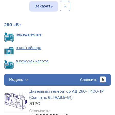
Заказать
260 кВт
пере
движные
в
контейнере
в кожухе/
капоте
Модель
Сравнить
Дизельный генератор АД 260-Т400-1Р
(Cummins 6LTAA9.5-G1)
ЭТРО
Стоимость: