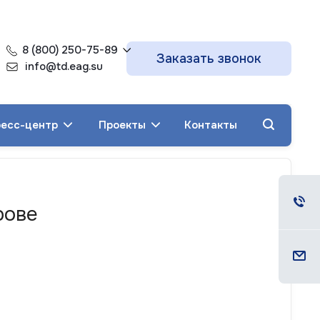
8 (800) 250-75-89
Заказать звонок
info@td.eag.su
есс-центр
Проекты
Контакты
рове