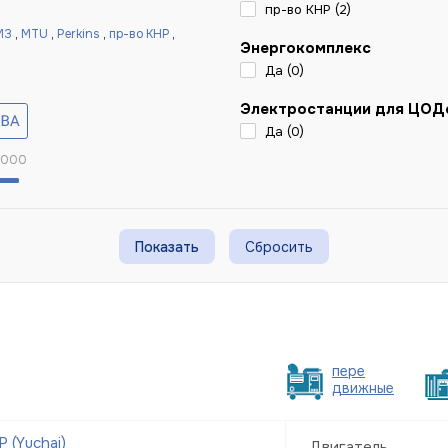
пр-во КНР (
2
)
МЗ
,
MTU
,
Perkins
,
пр-во КНР
,
Энергокомплекс
Да (
0
)
Электростанции для ЦОД
Да (
0
)
 000
Сбросить
пере
движные
 (Yuchai)
Двигатель