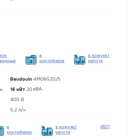
ере
в
в кожухе/
вижные
контейнере
капоте
Baudouin
4M06G20/5
ть
16 кВт
20
400 В
5,2 л/ч
в
в кожухе/
ИБП
контейнере
капоте