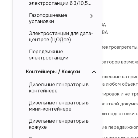
Торговая марка ЭТРО
электростанции 6,3/10,5
кВ
Газопоршневые
Номинальное напряжение 0,4 кВ
установки
Номинальная мощность 30кВт/38кВА
Максимальная мощность 33кВт/41кВА
Электростанции для дата-
центров (ЦОДов)
На прицеп можно устанавливать электроагрегаты,
Передвижные
электростанции
Для передвижных дизельных генераторов возможн
Контейнеры / Кожухи
Дизельные электростанции, установленные на приц
полностью готовы к работе на любом объект
Дизельные генераторы в
контейнере
удобны для частых транспортировок и не тр
Дизельные генераторы в
не требуют согласования проектной докуме
мини-контейнере
не требуют строительства или подготовки с
Дизельные генераторы в
кожухе
ЭД 30-Т400-1РП
- наименование передвижного