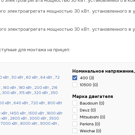
о электроагрегата мощностью 30 кВт, установленного в кож
го электроагрегата мощностью 30 кВт, установленного в 
го электроагрегата мощностью 30 кВт, установленного в 
тупные для монтажа на прицеп:
Номинальное напряжение,
0 кВт
,
50 кВт
,
60 кВт
,
64 кВт
,
72
400 (
3
)
10500 (
0
)
т
,
160 кВт
,
180 кВт
,
200 кВт
,
216
,
300 кВт
,
315 кВт
,
320 кВт
,
350
Марка двигателя
00 кВт
,
640 кВт
,
720 кВт
,
800 кВт
Baudouin (
0
)
Deuz (
0
)
 кВт
,
1450 кВт
,
1500 кВт
,
1600 кВт
Mitsubishi (
0
)
 кВт
,
2600 кВт
,
3000 кВт
,
3500
,
7000 кВт
,
8000 кВт
,
9000 кВт
,
Perkins (
0
)
Weichai (
0
)