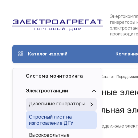
Энергокомпл
генераторы 
электростан
производит
Каталог изделий
Компани
Система мониторинга
ТД Электроагрегат
Каталог изделий
Каталог. Передвижны
Каталог. Передвижные эле
Электростанции
Дизельные генераторы
Передвижная дизельная эл
Опросный лист на
изготовление ДГУ
В каталоге ниже представлены передвижные элект
Высоковольтные