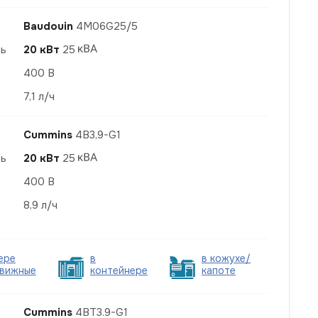
Baudouin
4M06G25/5
ть
20 кВт
25
400 В
7,1 л/ч
Cummins
4B3,9-G1
ть
20 кВт
25
400 В
8,9 л/ч
ере
в
в кожухе/
вижные
контейнере
капоте
Cummins
4BT3.9-G1