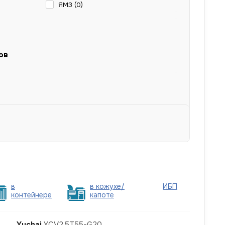
ЯМЗ (
0
)
ов
в
в кожухе/
ИБП
контейнере
капоте
Yuchai
YCV2.5T55-G20