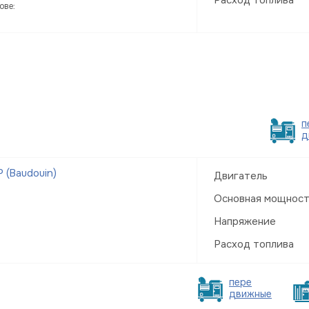
ове:
п
д
 (Baudouin)
Двигатель
Основная мощнос
Напряжение
Расход топлива
пере
движные